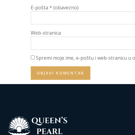
E-pošta
* (obavezno)
Web-stranica
Spremi moje ime, e-poštu i web-stranicu u 