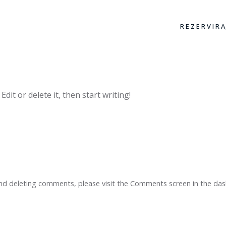
n
Virtualna Šetnja
Kontakt
REZERVIRA
dit or delete it, then start writing!
and deleting comments, please visit the Comments screen in the da