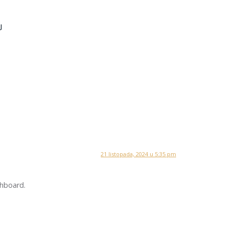
J
21 listopada, 2024 u 5:35 pm
shboard.